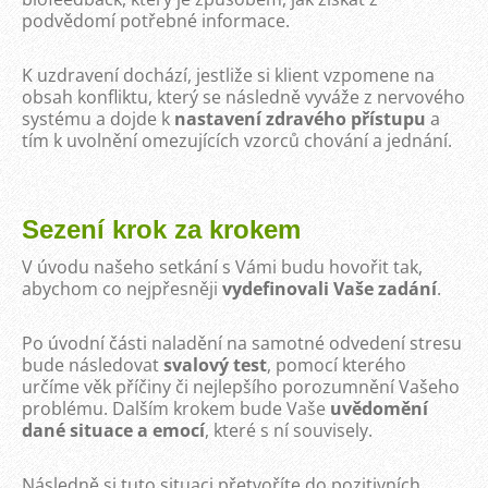
podvědomí potřebné informace.
K uzdravení dochází, jestliže si klient vzpomene na
obsah konfliktu, který se následně vyváže z nervového
systému a dojde k
nastavení zdravého přístupu
a
tím k uvolnění omezujících vzorců chování a jednání.
Sezení krok za krokem
V úvodu našeho setkání s Vámi budu hovořit tak,
abychom co nejpřesněji
vydefinovali Vaše zadání
.
Po úvodní části naladění na samotné odvedení stresu
bude následovat
svalový test
, pomocí kterého
určíme věk příčiny či nejlepšího porozumnění Vašeho
problému. Dalším krokem bude Vaše
uvědomění
dané situace a emocí
, které s ní souvisely.
Následně si tuto situaci přetvoříte do pozitivních