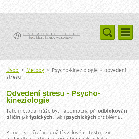
Úvod
>
Metody
>
Psycho-kineziologie - odvedení
stresu
Odvedení stresu - Psycho-
kineziologie
Tato metoda může být nápomocná při
odblokování
příčin
jak
fyzických,
tak i
psychických
problémů.
Princip spočívá v použití svalového testu, tzv.
biofeedback, který je způsobem, jak získat z