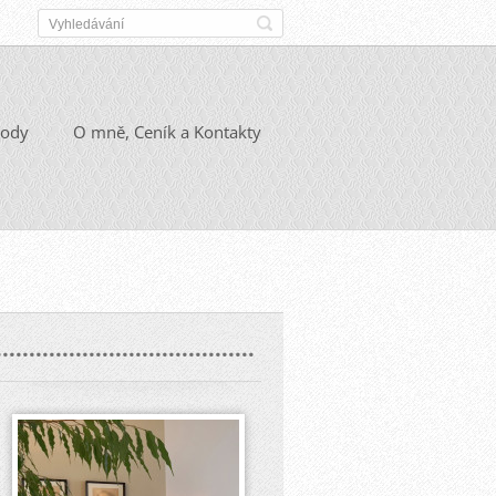
ody
O mně, Ceník a Kontakty
.......................................