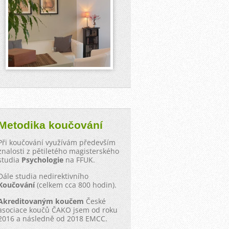
Metodika koučování
Při koučování využívám především
znalosti z pětiletého magisterského
studia
Psychologie
na FFUK.
Dále studia nedirektivního
Koučování
(celkem cca 800 hodin).
Akreditovaným koučem
České
asociace koučů ČAKO jsem od roku
2016 a následně od 2018 EMCC.