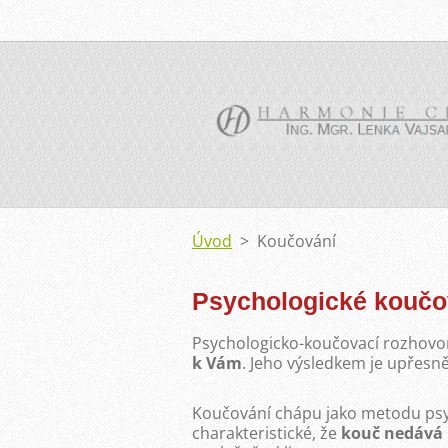
Úvod
>
Koučování
Psychologické koučo
Psychologicko-koučovací rozhov
k
Vám
. Jeho výsledkem je upřesně
Koučování chápu jako metodu psyc
charakteristické, že
kouč nedává 