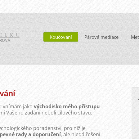
Koučování
Párová mediace
Met
vání
or vnímám jako
východisko mého přístupu
ní Vašeho zadání neboli cílového stavu.
hologického poradenství, pro niž je
pevné rady a doporučení
, ale hledá řešení