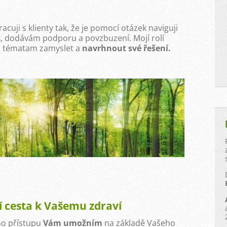
uji s klienty tak, že je pomocí otázek naviguji
c
, dodávám podporu a povzbuzení. Mojí rolí
ým tématam zamyslet a
navrhnout své řešení.
 cesta k Vašemu zdraví
ho přístupu
Vám umožním
na základě Vašeho