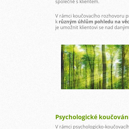
společně s klientem.
V rámci koučovacího rozhovoru prac
k
různým úhlům pohledu na vě
je umožnit klientovi se nad dan
Psychologické koučování
V rámci psychologicko-koučovací