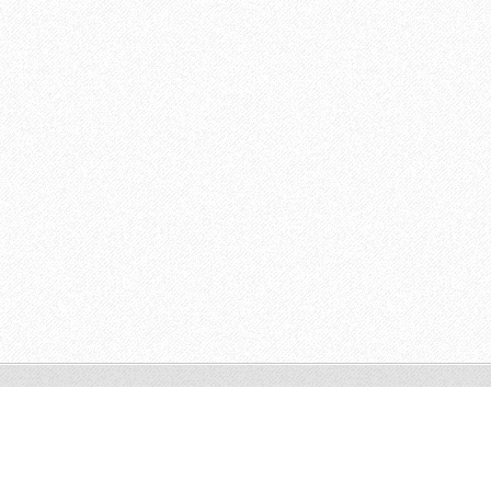
© 2013 Harmonie Celku
Vytvořeno službou
Webnode