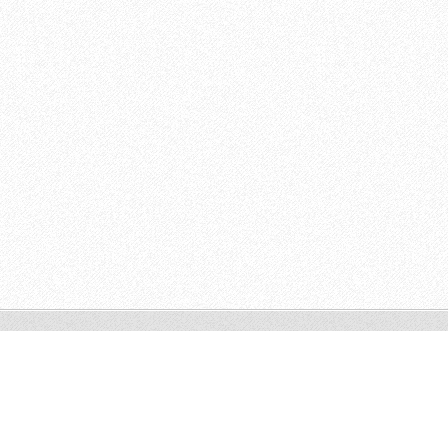
© 2013 Harmonie Celku
Vytvořeno službou
Webnode