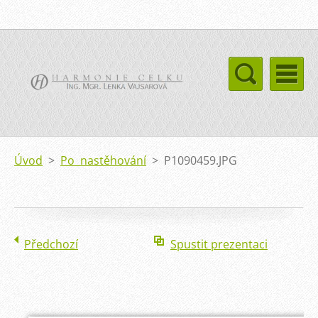
Úvod
>
Po nastěhování
>
P1090459.JPG
Předchozí
Spustit prezentaci